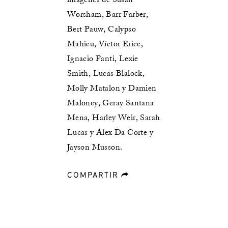
imágenes de Susan
Worsham, Barr Farber,
Bert Pauw, Calypso
Mahieu, Víctor Erice,
Ignacio Fanti, Lexie
Smith, Lucas Blalock,
Molly Matalon y Damien
Maloney, Geray Santana
Mena, Harley Weir, Sarah
Lucas y Alex Da Corte y
Jayson Musson.
COMPARTIR
forward