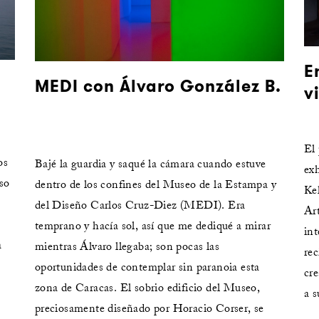
E
MEDI con Álvaro González B.
v
El 
os
Bajé la guardia y saqué la cámara cuando estuve
exh
aso
dentro de los confines del Museo de la Estampa y
Ke
del Diseño Carlos Cruz-Diez (MEDI). Era
Ar
temprano y hacía sol, así que me dediqué a mirar
int
a
mientras Álvaro llegaba; son pocas las
rec
oportunidades de contemplar sin paranoia esta
cre
zona de Caracas. El sobrio edificio del Museo,
a 
preciosamente diseñado por Horacio Corser, se