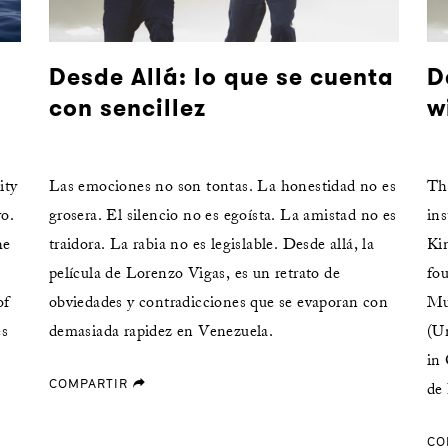
Desde Allá: lo que se cuenta
D
con sencillez
w
ity
Las emociones no son tontas. La honestidad no es
The
wo.
grosera. El silencio no es egoísta. La amistad no es
in
he
traidora. La rabia no es legislable. Desde allá, la
Ki
película de Lorenzo Vigas, es un retrato de
fou
of
obviedades y contradicciones que se evaporan con
Mu
es
demasiada rapidez en Venezuela.
(U
in
COMPARTIR
forward
de 
CO