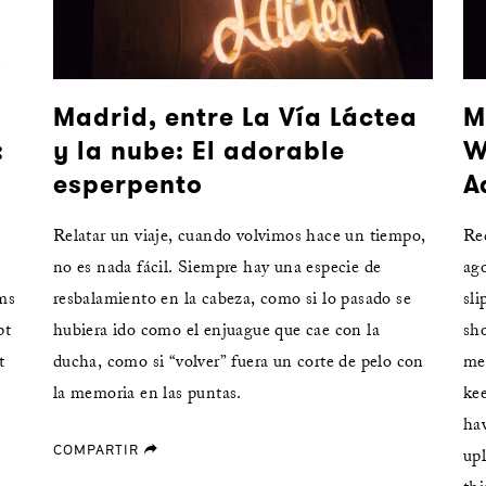
Madrid, entre La Vía Láctea
M
:
y la nube: El adorable
W
esperpento
A
Relatar un viaje, cuando volvimos hace un tiempo,
Re
no es nada fácil. Siempre hay una especie de
ago
rms
resbalamiento en la cabeza, como si lo pasado se
sli
pt
hubiera ido como el enjuague que cae con la
sho
t
ducha, como si “volver” fuera un corte de pelo con
me
la memoria en las puntas.
kee
hav
COMPARTIR
forward
up