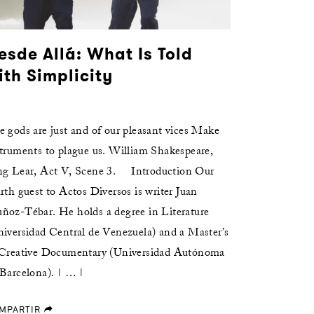
esde Allá: What Is Told
ith Simplicity
 gods are just and of our pleasant vices Make
struments to plague us. William Shakespeare,
ng Lear, Act V, Scene 3. Introduction Our
rth guest to Actos Diversos is writer Juan
ñoz-Tébar. He holds a degree in Literature
niversidad Central de Venezuela) and a Master’s
 Creative Documentary (Universidad Autónoma
Barcelona). | … |
MPARTIR
forward