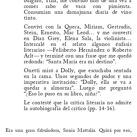
búlgaro, Yllia, me convidó más de una vez a
comer rabo de vaca con pimienta.
Consumían una damajuana diaria de vino
tinto.
Conviví con la Queca, Miriam, Gertrudis,
Stein, Ernesto, Mac Leod… y me convertí
en Díaz Grey, Elena Sala, la violinista…
Intercalé en el relato algunos énfasis
literarios ―Felisberto Hernández o Roberto
Arlt― y terminé con una frase que me quedó
redonda: “Santa María era mi destino”.
Onetti miró a Dolly, que escuchaba sentada
en la cama. Unos segundos de pudor y una
imperativa invitación: “Dolly, ella se va a
quedar a almorzar”. Luego me preguntó
“¿Eso lo puso en su libro, niña?”.
Le contesté que la crítica literaria no admite
la autobiografía del crítico (pp. 14-16).
Era una gran fabuladora, Sonia Mattalía. Quizá por eso,