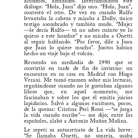
altísimos, abrazados. Intercambiaron este
diálogo: “Hola, Juan” dijo uno. “Hola, Juan”,
contestó el otro. De vez en cuando Rulfo
levantaba la cabeza y miraba a Dolly, único
testigo asombrado y también mudo. “Mujer
―le decía Rulfo― tú no sabes cuánto yo lo
quiero a este hombre” y no miraba a Onetti
al seguir hablando. “Por favor, dile a Juan
que Juan lo quiere mucho”. Juntos habían
hecho un viaje bajo el volcán.
Recuerdo un mediodía de 1990 que se
convirtió en tarde de fin de invierno: un
encuentro en su casa en Madrid con Hugo
Verani. Me tomó examen sobre mis lecturas,
regañándome cuando no le gustaban algunos
libros que, en aquel momento, me
fascinaban y sobre los que él emitía juicios
lapidarios. Salvó a algunos escritores, pocos,
de la quema: Cristina Peri Rossi ―“se juega
la vida cuando escribe”― me dijo; entre los
españoles, alabó a Antonio Muñoz Molina.
Le repetí su autorretrato de La vida breve:
“Se llamaba Onetti, no sonreía, usaba