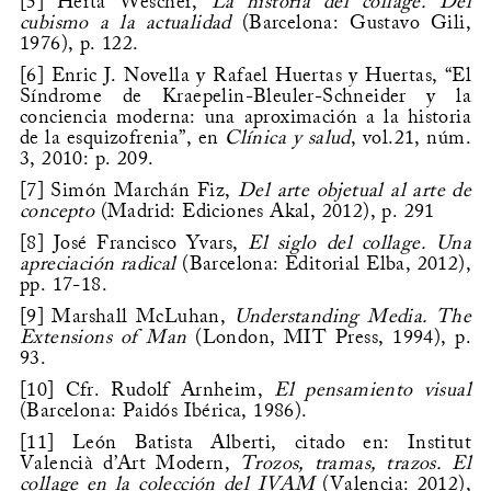
[5]
Herta Wescher,
La historia del collage. Del
cubismo a la actualidad
(Barcelona: Gustavo Gili,
1976), p. 122.
[6]
Enric J. Novella y Rafael Huertas y Huertas, “El
Síndrome de Kraepelin-Bleuler-Schneider y la
conciencia moderna: una aproximación a la historia
de la esquizofrenia”, en
Clínica y salud
, vol.21, núm.
3, 2010: p. 209.
[7]
Simón Marchán Fiz,
Del arte objetual al arte de
concepto
(Madrid: Ediciones Akal, 2012), p. 291
[8]
José Francisco Yvars,
El siglo del collage. Una
apreciación radical
(Barcelona: Editorial Elba, 2012),
pp. 17-18.
[9]
Marshall McLuhan,
Understanding Media. The
Extensions of Man
(London, MIT Press, 1994), p.
93.
[10]
Cfr. Rudolf Arnheim,
El pensamiento visual
(Barcelona: Paidós Ibérica, 1986).
[11]
León Batista Alberti, citado en: Institut
Valencià d’Art Modern,
Trozos, tramas, trazos. El
collage en la colección del IVAM
(Valencia: 2012),