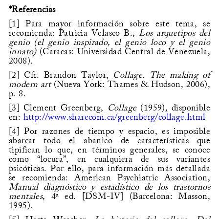
*Referencias
[1]
Para mayor información sobre este tema, se
recomienda: Patricia Velasco B.,
Los arquetipos del
genio (el genio inspirado, el genio loco y el genio
innato)
(Caracas: Universidad Central de Venezuela,
2008).
[2]
Cfr. Brandon Taylor,
Collage. The making of
modern art
(Nueva York: Thames & Hudson, 2006),
p. 8.
[3]
Clement Greenberg,
Collage
(1959)
,
disponible
en:
http://www.sharecom.ca/greenberg/collage.html
[4]
Por razones de tiempo y espacio, es imposible
abarcar todo el abanico de características que
tipifican lo que, en términos generales, se conoce
como “locura”, en cualquiera de sus variantes
psicóticas. Por ello, para información más detallada
se recomienda: American Psychiatric Association,
Manual diagnóstico y estadístico de los trastornos
mentales
, 4ª ed. [DSM-IV] (Barcelona: Masson,
1995).