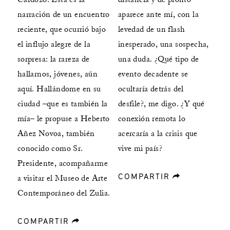
Cardozo. Esta es la
distancia y de pronto
narración de un encuentro
aparece ante mí, con la
reciente, que ocurrió bajo
levedad de un flash
el influjo alegre de la
inesperado, una sospecha,
sorpresa: la rareza de
una duda. ¿Qué tipo de
hallarnos, jóvenes, aún
evento decadente se
aquí. Hallándome en su
ocultaría detrás del
ciudad –que es también la
desfile?, me digo. ¿Y qué
mía– le propuse a Heberto
conexión remota lo
Añez Novoa, también
acercaría a la crisis que
conocido como Sr.
vive mi país?
Presidente, acompañarme
COMPARTIR
forward
a visitar el Museo de Arte
Contemporáneo del Zulia.
COMPARTIR
forward