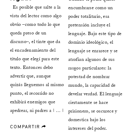
Es posible que salte a la
encumbrarse como un
vista del lector como algo
poder totalitario, esa
obvio –como todo lo que
pretensión incluye el
queda preso de un
lenguaje. Bajo este tipo de
discurso–, el tinte que da
dominio ideológico, el
el encadenamiento del
lenguaje se enrarece y se
título que elegí para este
atrofian algunos de sus
texto. Entonces debo
rasgos particulares: la
advertir que, aunque
potestad de nombrar
quizás lleguemos al mismo
mundo, la capacidad de
punto, el recorrido no
develar verdad. El lenguaje
exhibirá enemigos que
ciertamente se hace
apedrear, ni padres a | … |
prisionero, se oscurece y
domestica bajo los
COMPARTIR
forward
intereses del poder.